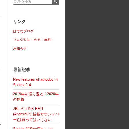
て
リンク
はてなブログ
ブログをはじめる（無料）
お知らせ
最新記事
そ
New features of autodoc in
Sphinx-2.4
2019年を振り返る / 2020年
の抱負
JBL の LINK BAR
(AndroidTV 搭載サウンドバ
ー)は買ってはいけない
早
Sphinx 開発合宿をしまし