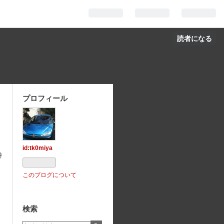
読者になる
プロフィール
id:tk0miya
巻
このブログについて
検索