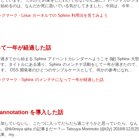
をしています。 だれかと約束をしたわけでもないのに急にアドベントカレンダ
を始めるのは、なんだか死に急いでいる気がしてきました。今回は、今年…
なって一年が経過した話
ぎてから始まる Sphinx アドベントカレンダーへようこそ (嘘) Sphinx 大型
す。タイトルにある通り、Sphinx のメンテナ活動をして一年が過ぎたので
す。 OSS 開発者のひとつのサンプルケースとして、何かの参考になれ…
e annotation を導入した話
参加していないし、こたつに入ってだらだら過ごそうかと思っていたら、なん
ya qiita の記事まだー？— Tetsuya Morimoto (@t2y) 2016年12月25
果、my…