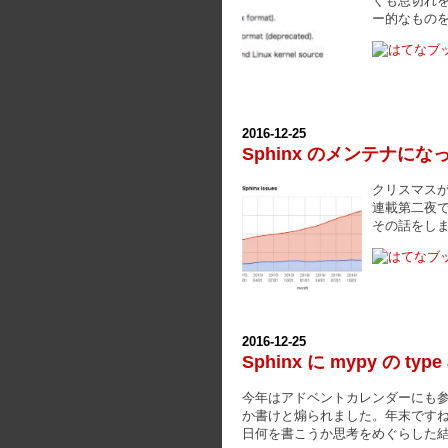
くも息切れ
ー的なもの
2016
-
12
-
25
Sphinx のメンテナに
クリスマスが過
連載第二夜で
その話をしま
2016
-
12
-
25
Sphinx に mypy の typ
今年はアドベントカレンダーにも
か書けと煽られました。年末ですね。@tk0mi
日何を書こうか思考をめぐらした結