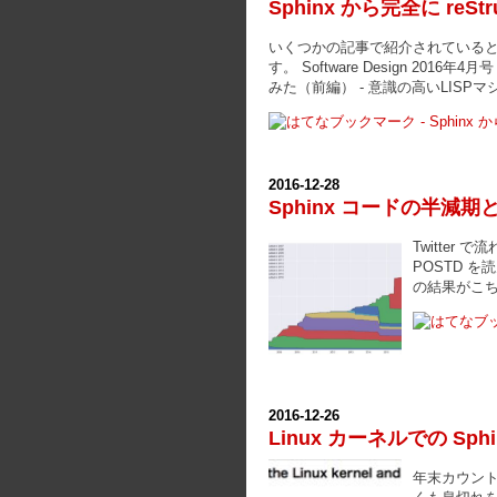
Sphinx から完全に reSt
いくつかの記事で紹介されているとおり、 
す。 Software Design 2016
みた（前編） - 意識の高いLISPマシ
2016
-
12
-
28
Sphinx コードの半減
Twitter
POSTD 
の結果がこち
2016
-
12
-
26
Linux カーネルでの Sp
年末カウント