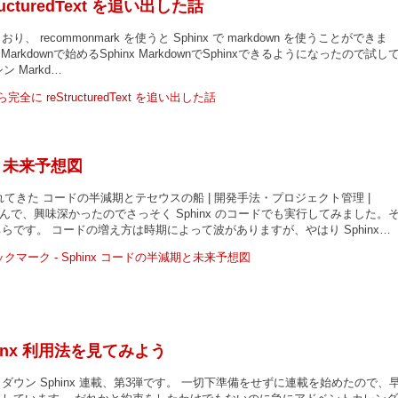
ructuredText を追い出した話
recommonmark を使うと Sphinx で markdown を使うことができま
年4月号 Markdownで始めるSphinx MarkdownでSphinxできるようになったので試し
ン Markd…
期と未来予想図
 で流れてきた コードの半減期とテセウスの船 | 開発手法・プロジェクト管理 |
を読んで、興味深かったのでさっそく Sphinx のコードでも実行してみました。
らです。 コードの増え方は時期によって波がありますが、やはり Sphinx…
hinx 利用法を見てみよう
ダウン Sphinx 連載、第3弾です。 一切下準備をせずに連載を始めたので、